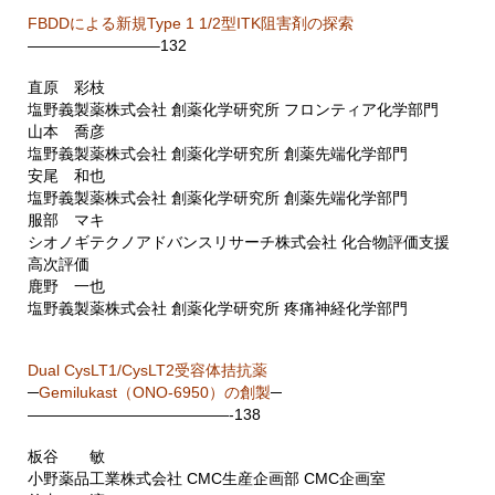
FBDDによる新規Type 1 1/2型ITK阻害剤の探索
————————–132
直原 彩枝
塩野義製薬株式会社 創薬化学研究所 フロンティア化学部門
山本 喬彦
塩野義製薬株式会社 創薬化学研究所 創薬先端化学部門
安尾 和也
塩野義製薬株式会社 創薬化学研究所 創薬先端化学部門
服部 マキ
シオノギテクノアドバンスリサーチ株式会社 化合物評価支援
高次評価
鹿野 一也
塩野義製薬株式会社 創薬化学研究所 疼痛神経化学部門
Dual CysLT1/CysLT2受容体拮抗薬
─
Gemilukast（ONO-6950）の創製
─
—————————————-138
板谷 敏
小野薬品工業株式会社 CMC生産企画部 CMC企画室