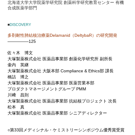
北海道大学大学院薬学研究院 創薬科学研究教育センター 有機
合成医薬学部門
■
DISCOVERY
多剤耐性肺結核治療薬Delamanid（DeltybaR）の研究開発
—————125
佐々木 博文
大塚製薬株式会社 医薬品事業部 創薬化学研究所 副所長
壷内 英継
大塚製薬株式会社 大阪本部 Compliance & Ethics部 課長
橋詰 博之
大塚製薬株式会社 医薬品事業部 医薬営業本部
プロダクトマネージメントグループ PMM
川﨑 昌則
大塚製薬株式会社 医薬品事業部 抗結核プロジェクト 次長
松本 真
大塚製薬株式会社 医薬品事業部 シニアディレクター
○第33回メディシナル・ケミストリーシンポジウム優秀賞受賞