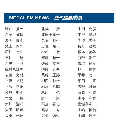
MEDCHEM NEWS 歴代編集委員
味戸 慶一
北嶋 浩
中川 秀彦
新子 省悟
北田千恵子
中里 篤郎
渥美 敏幸
久保 和生
永澤 秀子
池上 四郎
黒住 精二
長野 哲雄
石川 智久
小出 徹
根本 英雄
石川 稔
齋藤 昭一
服部 浩二
石黒 正路
佐藤 文憲
馬場 良泰
磯村八洲男
佐藤 元秀
林 良雄
伊藤 文雄
柴﨑 正勝
平井 功一
上野 裕明
杉田 和幸
平田 正
上原 啓嗣
杉本 八郎
広部 雅昭
漆谷 徹郎
杉山 弘
藤岡 弘道
大泉 康
関 淳
本多 利雄
大川 滋紀
高倉 喜信
宮城島利一
太田 明廣
高橋 寿
山崎 恒義
太田 光昭
高橋 秀依
山崎 幹夫