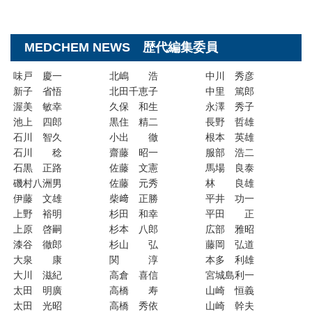
MEDCHEM NEWS 歴代編集委員
味戸 慶一
北嶋 浩
中川 秀彦
新子 省悟
北田千恵子
中里 篤郎
渥美 敏幸
久保 和生
永澤 秀子
池上 四郎
黒住 精二
長野 哲雄
石川 智久
小出 徹
根本 英雄
石川 稔
齋藤 昭一
服部 浩二
石黒 正路
佐藤 文憲
馬場 良泰
磯村八洲男
佐藤 元秀
林 良雄
伊藤 文雄
柴﨑 正勝
平井 功一
上野 裕明
杉田 和幸
平田 正
上原 啓嗣
杉本 八郎
広部 雅昭
漆谷 徹郎
杉山 弘
藤岡 弘道
大泉 康
関 淳
本多 利雄
大川 滋紀
高倉 喜信
宮城島利一
太田 明廣
高橋 寿
山崎 恒義
太田 光昭
高橋 秀依
山崎 幹夫