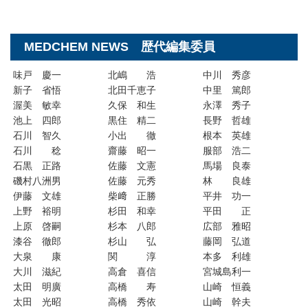
MEDCHEM NEWS 歴代編集委員
味戸 慶一
北嶋 浩
中川 秀彦
新子 省悟
北田千恵子
中里 篤郎
渥美 敏幸
久保 和生
永澤 秀子
池上 四郎
黒住 精二
長野 哲雄
石川 智久
小出 徹
根本 英雄
石川 稔
齋藤 昭一
服部 浩二
石黒 正路
佐藤 文憲
馬場 良泰
磯村八洲男
佐藤 元秀
林 良雄
伊藤 文雄
柴﨑 正勝
平井 功一
上野 裕明
杉田 和幸
平田 正
上原 啓嗣
杉本 八郎
広部 雅昭
漆谷 徹郎
杉山 弘
藤岡 弘道
大泉 康
関 淳
本多 利雄
大川 滋紀
高倉 喜信
宮城島利一
太田 明廣
高橋 寿
山崎 恒義
太田 光昭
高橋 秀依
山崎 幹夫