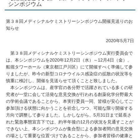
シンポジウム
第３８回メディシナルケミストリーシンポジウム開催見送りのお
知らせ
2020年5月7日
第３８回メディシナルケミストリーシンポジウム実行委員会で
は、本シンポジウムを2020年12月2日（水）～12月4日（金）、
船堀タワーホール（東京都江戸川区）にて開催すべく準備して参
りましたが、昨今の新型コロナウイルス感染症の拡散の状況等を
慎重に検討し、開催を見送らせて頂くことと致しました。
本シンポジウムは、産学官の各分野で活躍されている多くの研
究者が一堂に会して活発な意見交換が行われる創薬化学分野最大
の学術会議であることから、本実行委員一同、皆様が安心してご
参加頂ける状態に向かうことを祈念しつつ、可能な限り開催する
方向で調整して参りました。しかしながら、5月31日まで延長さ
れた緊急事態宣言下では、約半年後の12月の状況を見通すことが
できない上、本シンポジウムが集合型による参加者間の意見交換
の場として重要な位置づけであることから、参加者皆様の健康と