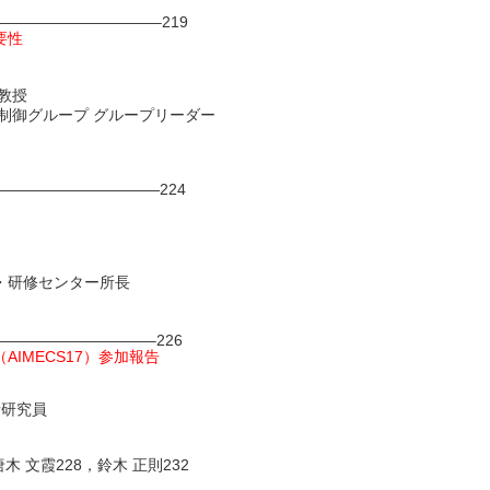
——————————–219
要性
教授
制御グループ グループリーダー
——————————224
・研修センター所長
—————————–226
AIMECS17）参加報告
士研究員
 文霞228，鈴木 正則232