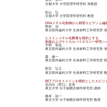
京都大学 大学院理学研究科 准教授
杉山 弘
京都大学 大学院理学研究科 教授
DNAメチル化制御から精密エピゲノム編
野村 渉
東京医科歯科大学 生体材料工学研究所 
ヒストンメチル化酵素を標的とする
創薬およびケミカルバイオロジー研究
—
平野 智也
東京医科歯科大学 生体材料工学研究所 
森 修一
東京医科歯科大学 生体材料工学研究所 
影近 弘之
東京医科歯科大学 生体材料工学研究所 
BETブロモドメインを標的としたエピジ
谷内出（野口）友美
東京大学 分子細胞生物学研究所 講師
橋本 祐一
東京大学 分子細胞生物学研究所 教授