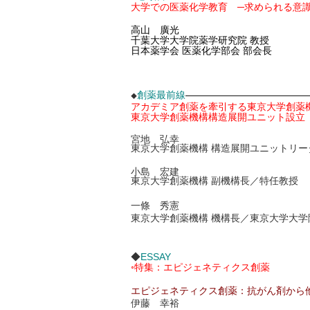
大学での医薬化学教育 ─求められる意
高山 廣光
千葉大学大学院薬学研究院 教授
日本薬学会 医薬化学部会 部会長
創薬最前線
—————————————
◆
アカデミア創薬を牽引する東京大学創薬
東京大学創薬機構構造展開ユニット設立
宮地 弘幸
東京大学創薬機構 構造展開ユニットリー
小島 宏建
東京大学創薬機構 副機構長／特任教授
一條 秀憲
東京大学創薬機構 機構長／東京大学大学
◆
ESSAY
◦特集：エピジェネティクス創薬
エピジェネティクス創薬：抗がん剤から
伊藤 幸裕