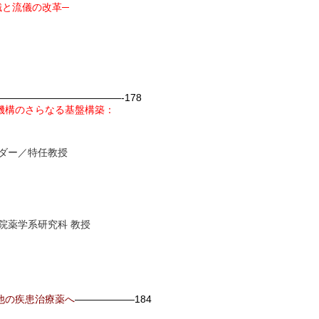
識と流儀の改革─
————————————-178
機構のさらなる基盤構築：
ダー／特任教授
院薬学系研究科 教授
他の疾患治療薬へ
——————
184