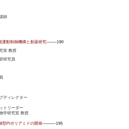
講師
胞運動制御機構と創薬研究
——–190
究室 教授
管研究員
員
プディレクター
ットリーダー
物学研究室 教授
御型PIポリアミドの開発
———-195