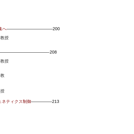
集へ
———————————200
准教授
————————————-208
准教授
助教
教授
ェネティクス制御
—————213