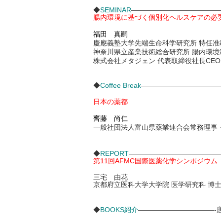
◆
SEMINAR
—————————————
腸内環境に基づく個別化ヘルスケアの必
福田 真嗣
慶應義塾大学先端生命科学研究所 特任准
神奈川県立産業技術総合研究所 腸内環境
株式会社メタジェン 代表取締役社長CEO
◆
Coffee Break
————————————
日本の薬都
齊藤 尚仁
一般社団法人富山県薬業連合会常務理事
◆
REPORT
——————————————
第11回AFMC国際医薬化学シンポジウム（
三宅 由花
京都府立医科大学大学院 医学研究科 博
◆
BOOKS紹介
———————————-唐木