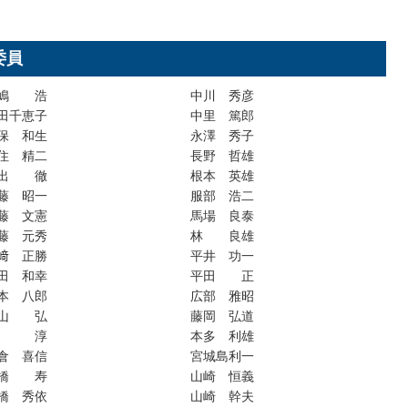
委員
嶋 浩
中川 秀彦
田千恵子
中里 篤郎
保 和生
永澤 秀子
住 精二
長野 哲雄
出 徹
根本 英雄
藤 昭一
服部 浩二
藤 文憲
馬場 良泰
藤 元秀
林 良雄
﨑 正勝
平井 功一
田 和幸
平田 正
本 八郎
広部 雅昭
山 弘
藤岡 弘道
関 淳
本多 利雄
倉 喜信
宮城島利一
橋 寿
山崎 恒義
橋 秀依
山崎 幹夫