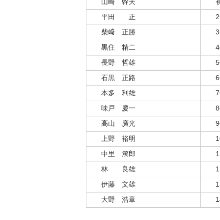
山崎 幹夫
平田 正
柴﨑 正勝
黒住 精二
長野 哲雄
石黒 正路
本多 利雄
味戸 慶一
高山 廣光
上野 裕明
中里 篤郎
林 良雄
伊藤 文雄
大野 浩章