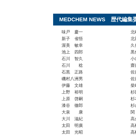
MEDCHEM NEWS 歴代編集
味戸 慶一
北
新子 省悟
北
渥美 敏幸
久
池上 四郎
黒
石川 智久
小
石川 稔
齋
石黒 正路
佐
磯村八洲男
佐
伊藤 文雄
柴
上野 裕明
杉
上原 啓嗣
杉
漆谷 徹郎
杉
大泉 康
大川 滋紀
高
太田 明廣
高
太田 光昭
高