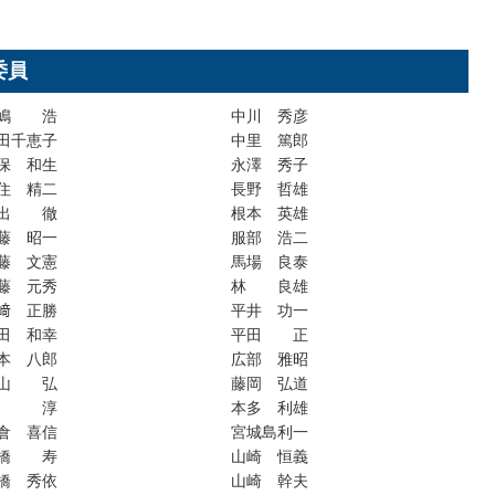
委員
嶋 浩
中川 秀彦
田千恵子
中里 篤郎
保 和生
永澤 秀子
住 精二
長野 哲雄
出 徹
根本 英雄
藤 昭一
服部 浩二
藤 文憲
馬場 良泰
藤 元秀
林 良雄
﨑 正勝
平井 功一
田 和幸
平田 正
本 八郎
広部 雅昭
山 弘
藤岡 弘道
関 淳
本多 利雄
倉 喜信
宮城島利一
橋 寿
山崎 恒義
橋 秀依
山崎 幹夫