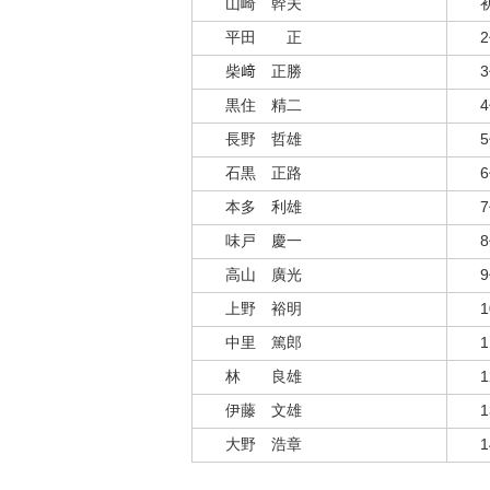
山崎 幹夫
平田 正
柴﨑 正勝
黒住 精二
長野 哲雄
石黒 正路
本多 利雄
味戸 慶一
高山 廣光
上野 裕明
中里 篤郎
林 良雄
伊藤 文雄
大野 浩章