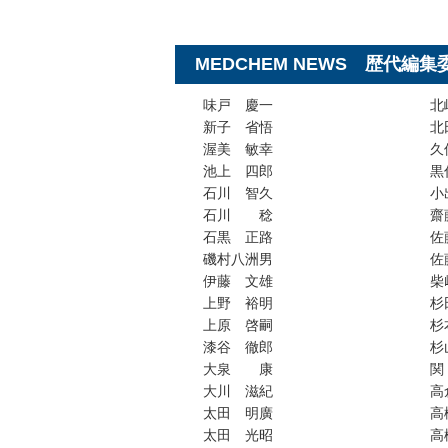
MEDCHEM NEWS 歴代編集
味戸 慶一
北
新子 省悟
北
渥美 敏幸
久
池上 四郎
黒
石川 智久
小
石川 稔
齋
石黒 正路
佐
磯村八洲男
佐
伊藤 文雄
柴
上野 裕明
杉
上原 啓嗣
杉
漆谷 徹郎
杉
大泉 康
大川 滋紀
高
太田 明廣
高
太田 光昭
高