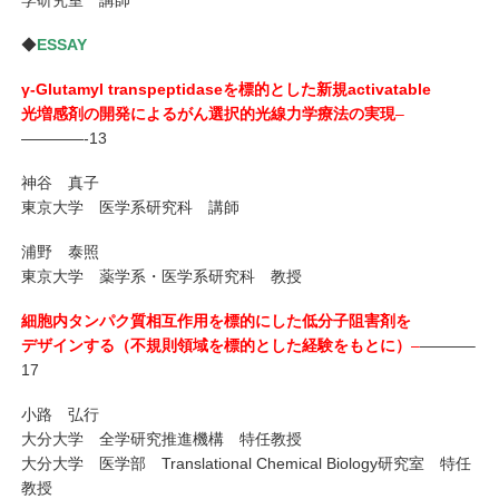
◆
ESSAY
γ-Glutamyl transpeptidaseを標的とした新規activatable
光増感剤の開発によるがん選択的光線力学療法の実現
–
————-13
神谷 真子
東京大学 医学系研究科 講師
浦野 泰照
東京大学 薬学系・医学系研究科 教授
細胞内タンパク質相互作用を標的にした低分子阻害剤を
デザインする（不規則領域を標的とした経験をもとに）
–
———–
17
小路 弘行
大分大学 全学研究推進機構 特任教授
大分大学 医学部 Translational Chemical Biology研究室 特任
教授