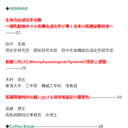
◆
SEMINAR
生体内合成化学治療
〜哺乳動物内での有機合成化学が導く未来の医療診断技術〜
——–22
田中 克典
理化学研究所 開拓研究本部 田中生体機能合成化学研究室
創薬に向けたMicrophysiological Systemの現状と課題
–
————29
木村 啓志
東海大学 工学部 機械工学科 准教授
医薬関連特許出願における発明者認定の重要性-
–
——————33
當麻 博文
高島国際特許事務所 弁理士
◆
Coffee Break
————————————————38