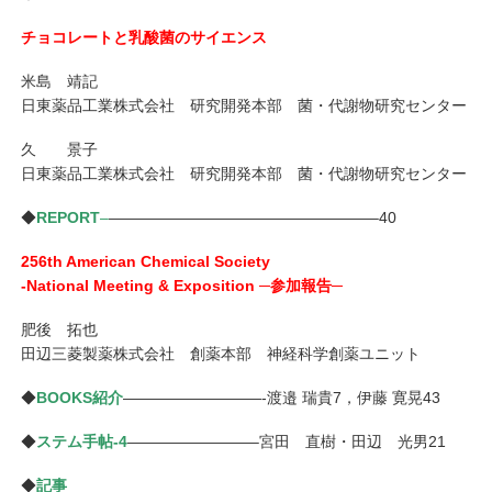
チョコレートと乳酸菌のサイエンス
米島 靖記
日東薬品工業株式会社 研究開発本部 菌・代謝物研究センター
久 景子
日東薬品工業株式会社 研究開発本部 菌・代謝物研究センター
◆
REPORT
–
—————————————————–40
256th American Chemical Society
-National Meeting & Exposition ─参加報告─
肥後 拓也
田辺三菱製薬株式会社 創薬本部 神経科学創薬ユニット
◆
BOOKS紹介
—————————-渡邉 瑞貴7，伊藤 寛晃43
◆
ステム手帖-4
————————–宮田 直樹・田辺 光男21
◆
記事