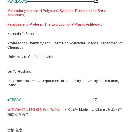
■WINDOW2
———————————————————12
Molecularly Imprinted Polymers. Synthetic Receptors for Small
Molecules.,
Peptides and Proteins. The Evolution of a“Plastic Antibody”.
Kenneth J. Shea
Professor of Chemistry and Chem.Eng.&Material Science Department of
Chemistry
University of California,Irvine
Dr. Yu Hoshino
Post Doctoral Fellow Department of Chemistry University of California,
Irvine
■ESSAY
————————————————————-17
日本の研究人材育成をめぐる現状
─すぐれた Medicinal Chmist 育成への
期待を含めて─
宮坂 昌之