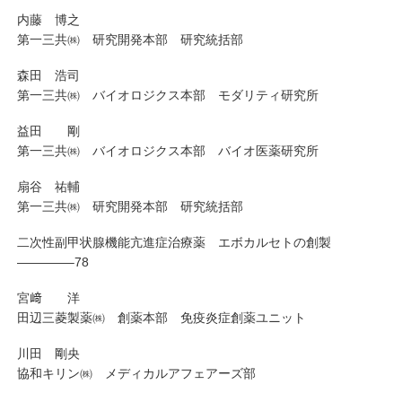
内藤 博之
第一三共㈱ 研究開発本部 研究統括部
森田 浩司
第一三共㈱ バイオロジクス本部 モダリティ研究所
益田 剛
第一三共㈱ バイオロジクス本部 バイオ医薬研究所
扇谷 祐輔
第一三共㈱ 研究開発本部 研究統括部
二次性副甲状腺機能亢進症治療薬 エボカルセトの創製
————–78
宮﨑 洋
田辺三菱製薬㈱ 創薬本部 免疫炎症創薬ユニット
川田 剛央
協和キリン㈱ メディカルアフェアーズ部