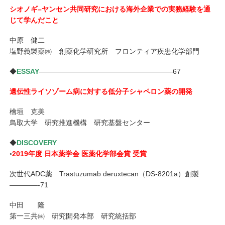
シオノギ–ヤンセン共同研究における海外企業での実務経験を通
じて学んだこと
中原 健二
塩野義製薬㈱ 創薬化学研究所 フロンティア疾患化学部門
◆
ESSAY
———————————————————67
遺伝性ライソゾーム病に対する低分子シャペロン薬の開発
檜垣 克美
鳥取大学 研究推進機構 研究基盤センター
◆
DISCOVERY
◦
2019年度 日本薬学会 医薬化学部会賞 受賞
次世代ADC薬 Trastuzumab deruxtecan（DS-8201a）創製
————-71
中田 隆
第一三共㈱ 研究開発本部 研究統括部