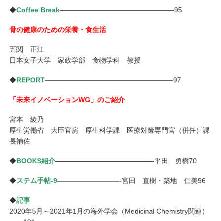
◆
Coffee Break
————————————————–95
骨の健康のための栄養・食生活
五関 正江
日本女子大学 家政学部 食物学科 教授
◆
REPORT
——————————————————–97
「未来イノベーションWG」のご紹介
宮本 綾乃
厚生労働省 大臣官房 厚生科学課 医療対策専門官（併任）課
長補佐
◆
BOOKS紹介
——————————————-平田 勇樹70
◆
ステム手帖-9
—————————-宮田 直樹・築地 仁美96
◆
記事
2020年5月～2021年1月の海外学会（Medicinal Chemistry関連）