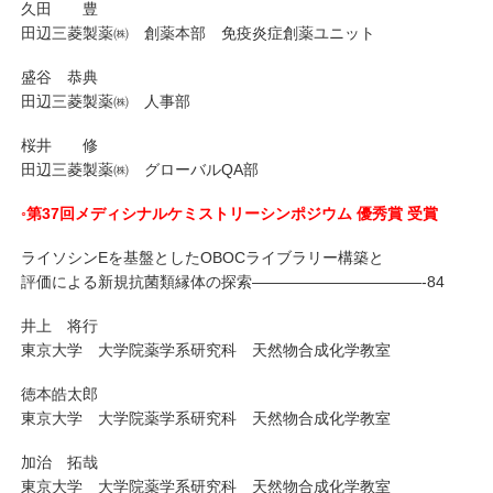
久田 豊
田辺三菱製薬㈱ 創薬本部 免疫炎症創薬ユニット
盛谷 恭典
田辺三菱製薬㈱ 人事部
桜井 修
田辺三菱製薬㈱ グローバルQA部
◦第37回メディシナルケミストリーシンポジウム 優秀賞 受賞
ライソシンEを基盤としたOBOCライブラリー構築と
評価による新規抗菌類縁体の探索———————————-84
井上 将行
東京大学 大学院薬学系研究科 天然物合成化学教室
徳本皓太郎
東京大学 大学院薬学系研究科 天然物合成化学教室
加治 拓哉
東京大学 大学院薬学系研究科 天然物合成化学教室