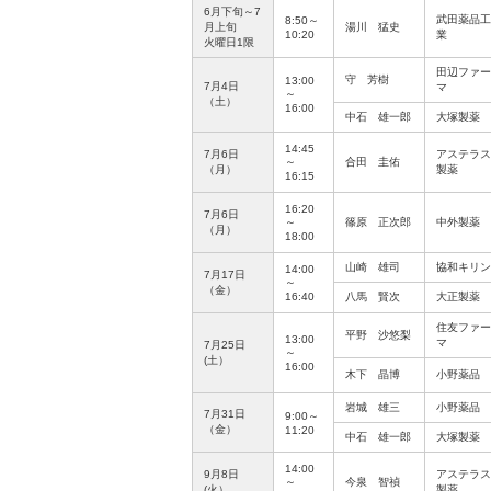
6月下旬～7
武田薬品工
8:50～
月上旬
湯川 猛史
10:20
業
火曜日1限
田辺ファー
守 芳樹
13:00
7月4日
マ
～
（土）
16:00
中石 雄一郎
大塚製薬
14:45
7月6日
アステラス
～
合田 圭佑
（月）
製薬
16:15
16:20
7月6日
～
篠原 正次郎
中外製薬
（月）
18:00
山崎 雄司
協和キリン
14:00
7月17日
～
（金）
16:40
八馬 賢次
大正製薬
住友ファー
平野 沙悠梨
13:00
マ
7月25日
～
(土）
16:00
木下 晶博
小野薬品
岩城 雄三
小野薬品
7月31日
9:00～
（金）
11:20
中石 雄一郎
大塚製薬
14:00
9月8日
アステラス
～
今泉 智禎
(火）
製薬