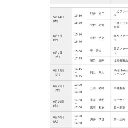
田辺ファー
臼井 研二
マ
15:30
5月14日
～
(木）
18:30
アステラス
北村 吏司
製薬
15:10
6月5日
住友ファー
～
北野 浩之
(金）
マ
16:40
田辺ファー
守 芳樹
15:00
6月9日
マ
～
（火）
17:45
堀口 直剛
塩野義製薬
14:45
6月22日
Meiji Seika
～
岡出 隼人
ファルマ
（月）
16:15
13:00
6月25日
～
三浦 祐輔
中外製薬
（木）
14:30
小室 靖明
エーザイ
14:00
6月26日
～
(金）
17:00
高垣 和史
日本新薬
13:20
6月30日
～
川井 準也
第一三共
(火）
14:50