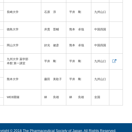
長崎大学
石原 淳
平井 剛
九州山口
徳島大学
井貫 晋輔
熊本 卓哉
中国四国
岡山大学
好光 健彦
熊本 卓哉
中国四国
九州大学 薬学部
平井 剛
平井 剛
九州山口
本館 第一講堂
熊本大学
藤田 美歌子
平井 剛
九州山口
WEB開催
林 良雄
林 良雄
全国
yright © 2018 The Pharmaceutical Society of Japan. All Rights Reserved.