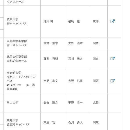
ックスホール
岐阜大学
池田 将
横島 聡
東海
柳戸キャンパス
京都大学薬学部
大野 浩章
大野 浩章
関西
吉田キャンパス
北里大学薬学部
藤井 秀明
石川 勇人
関東
大村記念ホール
立命館大学
びわこ・くさつキャン
パス
土肥 寿文
大野 浩章
関西
ｺﾗｰﾆﾝｸﾞﾊｳｽⅡ（CⅡ講
義室4階）
富山大学
矢倉 隆之
平野 圭一
北陸
東邦大学
東屋 功
石川 勇人
関東
習志野キャンパス