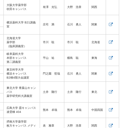
大阪大学薬学部
有澤 光弘
大野 浩章
関西
吹田キャンパス
横浜薬科大学 B21講義
庄司 満
石川 勇人
関東
室
北海道大学
薬学部
市川 聡
市川 聡
北海道
（臨床講義室）
岐阜薬科大学
本部キャンパス
平山 祐
横島 聡
東海
第二講義室
東京科学大学
横浜キャンパス
門之園 哲哉
石川 勇人
関東
B2棟4階大会議室
東北大学 青葉山キャン
パス
土井 隆行
土井 隆行
東北
薬学研究科大講義室
広島大学 霞キャンパス
熊本 卓哉
熊本 卓哉
中国四国
凌雲棟 404
摂南大学薬学部
枚方キャンパス メディ
表 雅章
大野 浩章
関西