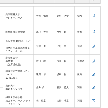
ク
兵庫医科大学
大野 浩章
大野 浩章
関西
神戸キャンパス
岐阜医療科学大学
萬代 大樹
横島 聡
東海
金沢大学 角間キャンパ
ス
平野 圭一
平野 圭一
北陸
自然科学系大講義棟 レ
クチャーホール
北海道大学
薬学部
市川 聡
市川 聡
北海道
（臨床講義室）
静岡県立大学草薙キャ
ンパス
滝田 良
横島 聡
東海
13411教室
東京大学
金井 求
石川 勇人
関東
本郷キャンパス
摂南大学薬学部
枚方キャンパス メディ
表 雅章
大野 浩章
関西
ックスホール