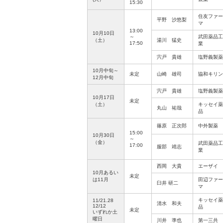
15:30
住友ファー
平野 沙悠梨
マ
13:00
10月10日
～
武田薬品工
（土）
湯川 猛史
17:50
業
宍戸 貴雄
塩野義製薬
10月中旬～
未定
山崎 雄司
協和キリン
12月中旬
宍戸 貴雄
塩野義製薬
10月17日
未定
（土）
キッセイ薬
丸山 祐哉
品
篠原 正次郎
中外製薬
15:00
10月30日
～
（金）
武田薬品工
17:00
服部 靖志
業
西岡 大貴
エーザイ
10月あるい
未定
は11月
田辺ファー
臼井 研二
マ
キッセイ薬
11/21.28
清水 和夫
12/12
品
未定
いずれか土
曜日
川井 準也
第一三共