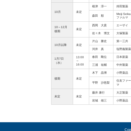
根津 淳一
持田製薬
10月
未定
Meiji Seika
森田 順
ファルマ
西岡 大貴
エーザイ
10～12月
未定
後期
佐々木 博文
大塚製薬
片山 勝史
第一三共
10月以降
未定
河井 真
塩野義製薬
春田 剛位
日本新薬
13:00
1月7日
～
（水）
16:00
三浦 祐輔
中外製薬
木下 晶博
小野薬品
後期
未定
住友ファー
平野 沙悠梨
マ
藤井 康行
大正製薬
未定
未定
岩城 雄三
小野薬品
Cop