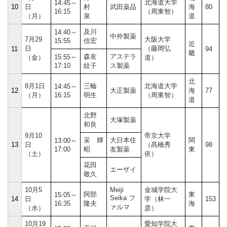
北海道大学
14:45～
10
日
村
武田薬品
海
80
16:15
（周東智）
（月）
泉
道
及川
14:40～
中外製薬
7月29
大阪大学
15:55
信宏
近
日
（藤岡弘
11
94
畿
森友
アステラ
15:55～
（金）
道）
17:10
紋子
ス製薬
北
8月1日
三輪
北海道大学
14:45～
12
大正製薬
海
77
（月）
16:15
明生
（周東智）
道
北野
大塚製薬
和良
9月10
帝京大学
采 輝
大日本住
関
13:00～
13
日
（髙橋秀
98
17:00
昭
友製薬
東
（土）
依）
花田
エーザイ
敬久
10月5
Meiji
金城学院大
阿部
東
15:05～
Seika フ
14
日
学（林一
153
16:35
隆夫
海
ァルマ
（水）
彦）
10月19
愛知学院大