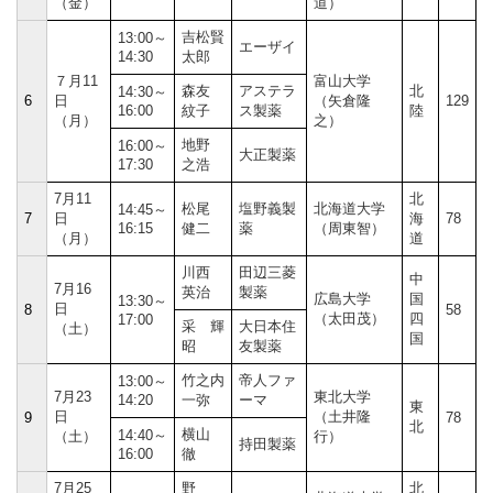
（金）
道）
吉松賢
13:00～
エーザイ
14:30
太郎
７月11
富山大学
森友
アステラ
北
14:30～
6
日
（矢倉隆
129
16:00
紋子
ス製薬
陸
（月）
之）
地野
16:00～
大正製薬
17:30
之浩
7月11
北
松尾
塩野義製
北海道大学
14:45～
7
日
海
78
16:15
健二
薬
（周東智）
（月）
道
川西
田辺三菱
中
7月16
英治
製薬
広島大学
国
13:30～
日
8
58
（太田茂）
四
17:00
采 輝
大日本住
（土）
国
昭
友製薬
竹之内
帝人ファ
13:00～
7月23
東北大学
14:20
一弥
ーマ
東
日
（土井隆
9
78
北
横山
14:40～
（土）
行）
持田製薬
16:00
徹
7月25
野
北