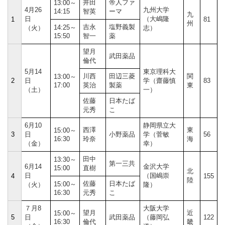
井田
帝人ファ
13:00～
4月26
九州大学
14:15
智英
ーマ
九
日
（大嶋隆
1
81
州
吉永
塩野義製
14:25～
（火）
志）
15:50
智一
薬
望月
武田薬品
倫代
5月14
東京理科大
川西
田辺三菱
関
13:00～
2
日
学（齋藤慎
83
17:00
英治
製薬
東
（土）
一）
佐藤
日本たば
元秀
こ
6月10
静岡県立大
西澤
東
15:00～
3
日
小野薬品
学（菅敏
56
16:30
玲奈
海
（金）
幸）
田中
13:30～
第一三共
6月14
金沢大学
15:00
直樹
北
日
（国嶋崇
4
155
陸
佐藤
日本たば
15:00～
（火）
隆）
16:30
元秀
こ
７月8
大阪大学
望月
近
15:00～
5
日
武田薬品
（藤岡弘
122
16:30
倫代
畿