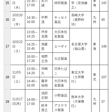
石川
東
15:30～
15
日
持田製薬
学（安池修
142
17:00
誠
海
（水）
之）
10月20
長崎大学
中野
キッセイ
九
14:30～
16
日
（尾野村
40
16:00
茂
薬品
州
（水）
治）
坪井
大日本住
13:05～
14:25
克憲
友製薬
10月22
池森
名古屋大学
東
14:25～
17
日
エーザイ
148
15:45
恵
（福山透）
海
（土）
地野
16:00～
大正製薬
17:20
之浩
河崎
日本たば
13:00～
11月5
東北大学
14:20
久
こ
東
日
（土井隆
18
107
北
藤井
大日本住
14:40～
（土）
行）
16:00
祐樹
友製薬
浅田
小野薬品
熊本大学
正樹
11月17
九
14:00～
（大塚雅
19
37
日(木)
州
17:00
鈴木
アステラ
巳）
貴之
ス製薬