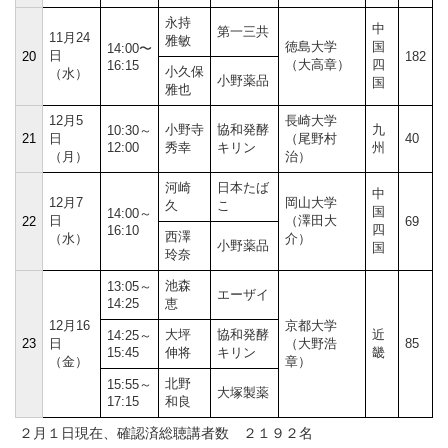
永持
中
第一三共
11月24
雅敏
徳島大学
国
14:00〜
日
20
182
（大高章）
四
16:15
小久保
（水）
小野薬品
国
雅也
12月5
長崎大学
小野寺
協和発酵
九
10:30～
21
日
（尾野村
40
12:00
秀幸
キリン
州
（月）
治）
河崎
日本たば
中
12月7
岡山大学
久
こ
国
14:00～
日
（澤田大
22
69
四
16:10
西澤
（水）
介）
小野薬品
国
玲奈
池森
13:05～
エーザイ
14:25
恵
12月16
京都大学
大坪
協和発酵
近
14:25～
23
日
（大野浩
85
15:45
伸将
キリン
畿
（金）
章）
北野
15:55～
大塚製薬
17:15
和良
２月１日現在、確認済総聴講者数 ２１９２名