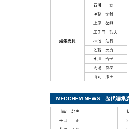
石川 稔
伊藤 文雄
上原 啓嗣
王子田 彰夫
編集委員
柿沼 浩行
佐藤 元秀
永澤 秀子
馬場 良泰
山元 康王
MEDCHEM NEWS 歴代編集
山崎 幹夫
平田 正