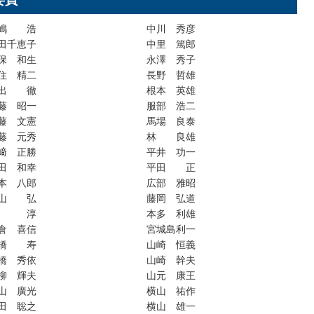
嶋 浩
中川 秀彦
田千恵子
中里 篤郎
保 和生
永澤 秀子
住 精二
長野 哲雄
出 徹
根本 英雄
藤 昭一
服部 浩二
藤 文憲
馬場 良泰
藤 元秀
林 良雄
﨑 正勝
平井 功一
田 和幸
平田 正
本 八郎
広部 雅昭
山 弘
藤岡 弘道
関 淳
本多 利雄
倉 喜信
宮城島利一
橋 寿
山崎 恒義
橋 秀依
山崎 幹夫
柳 輝夫
山元 康王
山 廣光
横山 祐作
田 聡之
横山 雄一