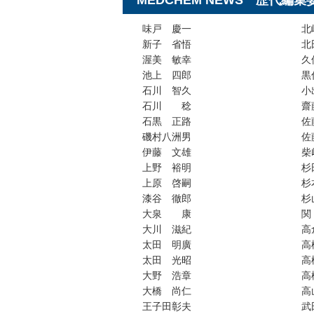
味戸 慶一
北
新子 省悟
北
渥美 敏幸
久
池上 四郎
黒
石川 智久
小
石川 稔
齋
石黒 正路
佐
磯村八洲男
佐
伊藤 文雄
柴
上野 裕明
杉
上原 啓嗣
杉
漆谷 徹郎
杉
大泉 康
大川 滋紀
高
太田 明廣
高
太田 光昭
高
大野 浩章
高
大橋 尚仁
高
王子田彰夫
武