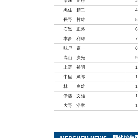
柴﨑 正勝
黒住 精二
長野 哲雄
石黒 正路
本多 利雄
味戸 慶一
高山 廣光
上野 裕明
中里 篤郎
林 良雄
伊藤 文雄
大野 浩章
MEDCHEM NEWS 歴代編集